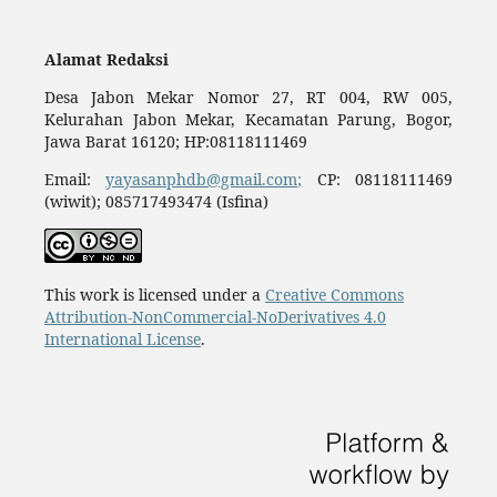
Alamat Redaksi
Desa Jabon Mekar Nomor 27, RT 004, RW 005,
Kelurahan Jabon Mekar, Kecamatan Parung, Bogor,
Jawa Barat 16120; HP:08118111469
Email:
yayasanphdb@gmail.com;
CP: 08118111469
(wiwit); 085717493474 (Isfina)
This work is licensed under a
Creative Commons
Attribution-NonCommercial-NoDerivatives 4.0
International License
.